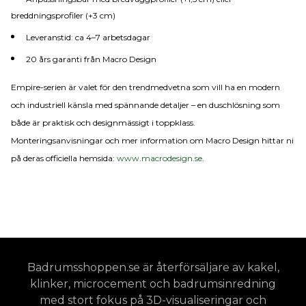
breddningsprofiler (+3 cm)
Leveranstid: ca 4–7 arbetsdagar
20 års garanti från Macro Design
Empire-serien är valet för den trendmedvetna som vill ha en modern
och industriell känsla med spännande detaljer – en duschlösning som
både är praktisk och designmässigt i toppklass.
Monteringsanvisningar och mer information om Macro Design hittar ni
på deras officiella hemsida:
www.macrodesign.se
.
Badrumsshoppen.se är återförsäljare av kakel,
klinker, microcement och badrumsinredning
med stort fokus på 3D-visualiseringar och