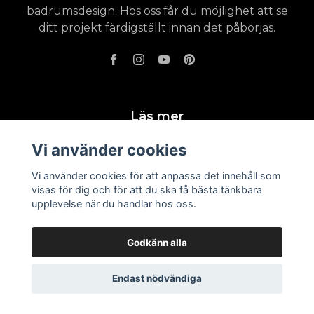
badrumsdesign. Hos oss får du möjlighet att se
ditt projekt färdigställt innan det påbörjas.
Läs mer
Vi använder cookies
Köpevillkor - Leveranser - Returer
Badrumsinspiration
Vi använder cookies för att anpassa det innehåll som
visas för dig och för att du ska få bästa tänkbara
upplevelse när du handlar hos oss.
Godkänn alla
Endast nödvändiga