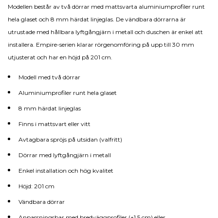
Modellen består av två dörrar med mattsvarta aluminiumprofiler runt
hela glaset och 8 mm härdat linjeglas. De vändbara dörrarna är
utrustade med hållbara lyftgångjärn i metall och duschen är enkel att
installera. Empire-serien klarar rörgenomföring på upp till 30 mm
utjusterat och har en höjd på 201 cm.
Modell med två dörrar
Aluminiumprofiler runt hela glaset
8 mm härdat linjeglas
Finns i mattsvart eller vitt
Avtagbara spröjs på utsidan (valfritt)
Dörrar med lyftgångjärn i metall
Enkel installation och hög kvalitet
Höjd: 201 cm
Vändbara dörrar
Anpassningsbar med bredväggprofiler (+1,5 cm) eller