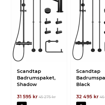
Scandtap
Scandtap
Badrumspaket,
Badrumspa
Shadow
Black
31 595 kr
32 495 kr
45 275 kr
46