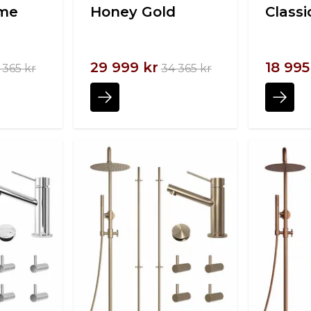
ome
Honey Gold
Class
29 999 kr
18 995
 365 kr
34 365 kr