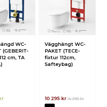
hängd WC-
Vägghängt WC-
 (GEBERIT-
PAKET (TECE-
 112 cm, TA
fixtur 112cm,
)
Safteybag)
kr
10 295 kr
14 395 kr