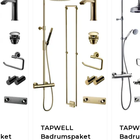
TAPWELL
TAPW
ket
Badrumspaket
Badr