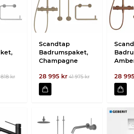
Scandtap
Scand
ket,
Badrumspaket,
Badru
Champagne
Ambe
28 995 kr
28 995
 818 kr
41 975 kr