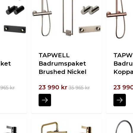
TAPWELL
TAPW
ket
Badrumspaket
Badr
Brushed Nickel
Koppa
23 990 kr
23 990
 965 kr
35 965 kr