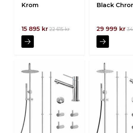
Krom
Black Chr
15 895 kr
29 999 kr
22 615 kr
34