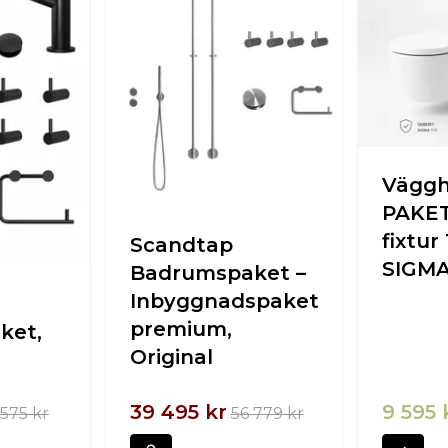
Vägg
PAKET
fixtur
Scandtap
SIGMA
Badrumspaket –
Inbyggnadspaket
premium,
ket,
Original
39 495 kr
9 595 
 575 kr
56 779 kr