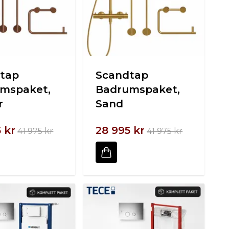
tap
Scandtap
mspaket,
Badrumspaket,
r
Sand
 kr
28 995 kr
41 975 kr
41 975 kr