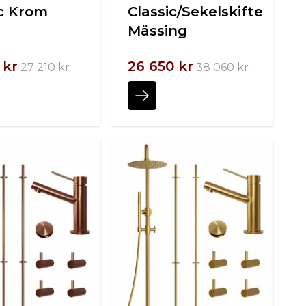
ic Krom
Classic/Sekelskifte
Mässing
 kr
26 650 kr
27 210 kr
38 060 kr