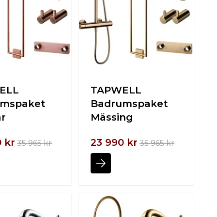
ELL
TAPWELL
umspaket
Badrumspaket
r
Mässing
 kr
23 990 kr
35 965 kr
35 965 kr