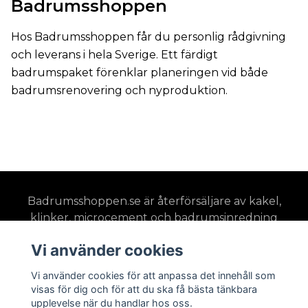
Badrumsshoppen
Hos Badrumsshoppen får du personlig rådgivning
och leverans i hela Sverige. Ett färdigt
badrumspaket förenklar planeringen vid både
badrumsrenovering och nyproduktion.
Badrumsshoppen.se är återförsäljare av kakel,
klinker, microcement och badrumsinredning
med stort fokus på 3D-visualiseringar och
Vi använder cookies
badrumsdesign. Hos oss får du möjlighet att se
ditt projekt färdigställt innan det påbörjas.
Vi använder cookies för att anpassa det innehåll som
visas för dig och för att du ska få bästa tänkbara
upplevelse när du handlar hos oss.