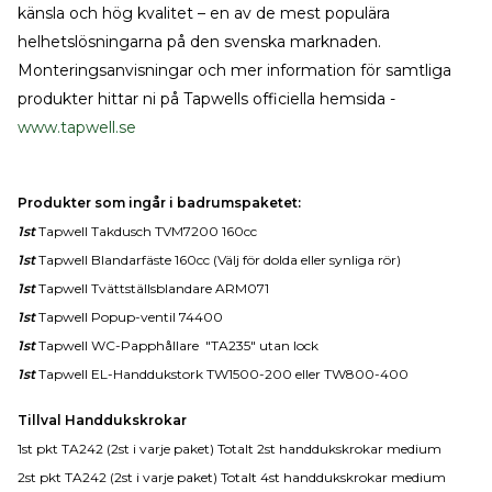
känsla och hög kvalitet – en av de mest populära
helhetslösningarna på den svenska marknaden.
Monteringsanvisningar och mer information för samtliga
produkter hittar ni på Tapwells officiella hemsida -
www.tapwell.se
Produkter som ingår i badrumspaketet:
1st
Tapwell Takdusch TVM7200 160cc
1st
Tapwell Blandarfäste 160cc (Välj för dolda eller synliga rör)
1st
Tapwell Tvättställsblandare ARM071
1st
Tapwell Popup-ventil 74400
1st
Tapwell WC-Papphållare "TA235" utan lock
1st
Tapwell EL-Handdukstork TW1500-200 eller TW800-400
Tillval Handdukskrokar
1st pkt TA242 (2st i varje paket) Totalt 2st handdukskrokar medium
2st pkt TA242 (2st i varje paket) Totalt 4st handdukskrokar medium