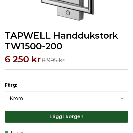
TAPWELL Handdukstork
TW1500-200
6 250 kr
8 995 kr
Färg:
Lägg i korgen
I lager