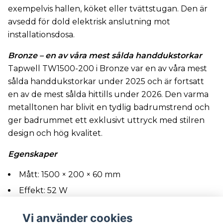
exempelvis hallen, köket eller tvättstugan. Den är
avsedd för dold elektrisk anslutning mot
installationsdosa.
Bronze – en av våra mest sålda handdukstorkar
Tapwell TW1500-200 i Bronze var en av våra mest
sålda handdukstorkar under 2025 och är fortsatt
en av de mest sålda hittills under 2026. Den varma
metalltonen har blivit en tydlig badrumstrend och
ger badrummet ett exklusivt uttryck med stilren
design och hög kvalitet.
Egenskaper
Mått: 1500 × 200 × 60 mm
Effekt: 52 W
Spänning: 220 V
Vi använder cookies
IP-klass: IP45