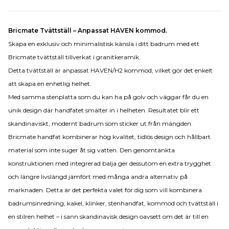
Bricmate Tvättställ – Anpassat HAVEN kommod.
Skapa en exklusiv och minimalistisk känsla i ditt badrum med ett
Bricmate tvättställ tillverkat i granitkeramik.
Detta tvättställ är anpassat HAVEN/H2 kommod, vilket gör det enkelt
att skapa en enhetlig helhet.
Med samma stenplatta som du kan ha på golv och väggar får du en
unik design där handfatet smälter in i helheten. Resultatet blir ett
skandinaviskt, modernt badrum som sticker ut från mängden.
Bricmate handfat kombinerar hög kvalitet, tidlös design och hållbart
material som inte suger åt sig vatten. Den genomtänkta
konstruktionen med integrerad balja ger dessutom en extra trygghet
och längre livslängd jämfört med många andra alternativ på
marknaden. Detta är det perfekta valet för dig som vill kombinera
badrumsinredning, kakel, klinker, stenhandfat, kommod och tvättställ i
en stilren helhet – i sann skandinavisk design oavsett om det är till en