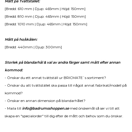
Mått på Tvättstället:
[Bredd: 610 mm | Djup: 465mm | Höjd: 150mm]
[Bredd: 810 mm | Djup: 465mm | Höjd: 150mm]
[Bredd: 1010 mm | Djup: 465mm | Höjd: 150mm]
Mått på ho/skålen:
[Bredd: 440mm | Djup: 300mm]
Storlek på blandarhål & val av andra färger samt mått efter annan
kommod:
- Önskar du ett annat tvättställ ur BRICMATE`s sortiment?
- Önskar du att tvättstället ska passa till något annat fabrikat/modell på
kommod?
- Önskar en annan dimension på blandarhålet?
- Maila till
info@badrumsshoppen.se
med önskemål så ser vi till att
skapa en "specialorder" till dig efter de mått och behov som du önskar.