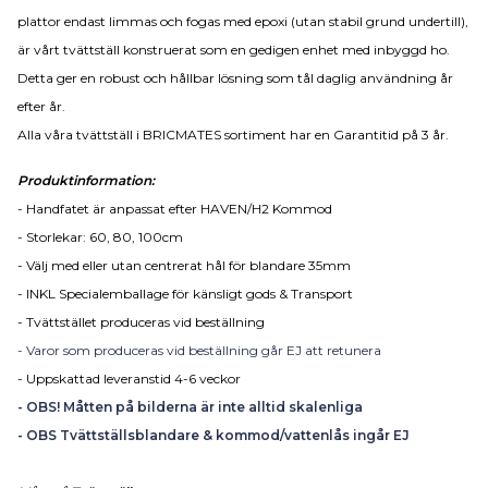
plattor endast limmas och fogas med epoxi (utan stabil grund undertill),
är vårt tvättställ konstruerat som en gedigen enhet med inbyggd ho.
Detta ger en robust och hållbar lösning som tål daglig användning år
efter år.
Alla våra tvättställ i BRICMATES sortiment har en Garantitid på 3 år.
Produktinformation:
- Handfatet är anpassat efter HAVEN/H2 Kommod
- Storlekar: 60, 80, 100cm
- Välj med eller utan centrerat hål för blandare 35mm
- INKL Specialemballage för känsligt gods & Transport
- Tvättstället produceras vid beställning
- Varor som produceras vid beställning går EJ att retunera
- Uppskattad leveranstid 4-6 veckor
- OBS! Måtten på bilderna är inte alltid skalenliga
- OBS Tvättställsblandare & kommod/vattenlås ingår EJ