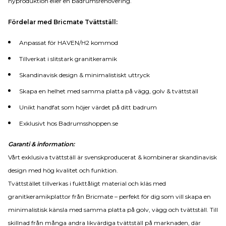
nyproduktion eller en badrumsrenovering.
Fördelar med Bricmate Tvättställ:
Anpassat för HAVEN/H2 kommod
Tillverkat i slitstark granitkeramik
Skandinavisk design & minimalistiskt uttryck
Skapa en helhet med samma platta på vägg, golv & tvättställ
Unikt handfat som höjer värdet på ditt badrum
Exklusivt hos Badrumsshoppen.se
Garanti & information:
Vårt exklusiva tvättställ är svenskproducerat & kombinerar skandinavisk
design med hög kvalitet och funktion.
Tvättstället tillverkas i fukttåligt material och kläs med
granitkeramikplattor från Bricmate – perfekt för dig som vill skapa en
minimalistisk känsla med samma platta på golv, vägg och tvättställ. Till
skillnad från många andra likvärdiga tvättställ på marknaden, där