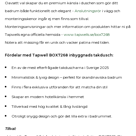
Oavsett val skapar du en premium känsla i duschen som gör ditt
badrum både funktionellt och elegant -
Anslutningsrör
i vägg och
monteringsskenor ingår ej men finns som tillval.
Monteringsanvisningar och mer information om produkten hittar ni på
Tapwells egna officiella hemsida -
www.tapwells.se/box7268
Notera att mässing får en unik och vacker patina med tiden.
Fördelar med Tapwell BOX7268 inbyggnads takdusch:
En av de mest efterfrågade takduscharna i Sverige 2025
Minimalistisk & lyxig design – perfekt för skandinaviska badrum
Finns i flera exklusiva utföranden för att matcha din stil
Skapar en modern hotellkänsla i hemmet
Tillverkad med hög kvalitet & lång livslängd
Otroligt snygg design och gör det lilla extra i badrummet.
Tillval: