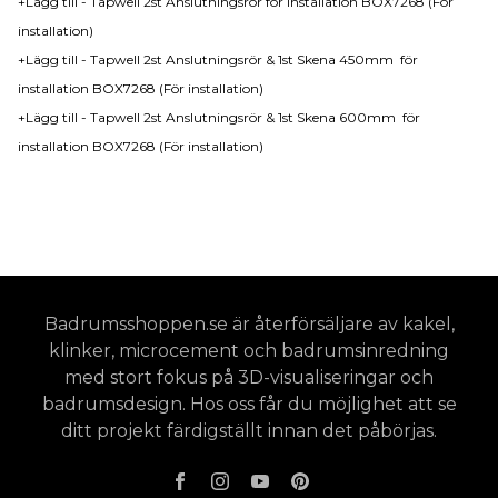
+Lägg till - Tapwell 2st Anslutningsrör för installation BOX7268 (För
installation)
+Lägg till - Tapwell 2st Anslutningsrör & 1st Skena 450mm för
installation BOX7268 (För installation)
+Lägg till - Tapwell 2st Anslutningsrör & 1st Skena 600mm för
installation BOX7268 (För installation)
Badrumsshoppen.se är återförsäljare av kakel,
klinker, microcement och badrumsinredning
med stort fokus på 3D-visualiseringar och
badrumsdesign. Hos oss får du möjlighet att se
ditt projekt färdigställt innan det påbörjas.