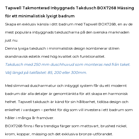
Tapwell Takmonterad Inbyggnads Takdusch BOX7268 Mässing
för ett m
inimalistisk lyxigt badrum
Skapa en exklusiv känsla i ditt badrum med Tapwell BOX7268, en av de
mest populära inbyggnads takduscharna på den svenska marknaden
just nu.
Denna lyxiga takdusch i minimalistisk design kombinerar stilren
skandinavisk estetik med hög kvalitet och funktionalitet.
Takdusch med 250 mm duschhuvud som monteras ned från taket.
Välj längd på takfästet: 85, 200 eller 300mm.
Med slimmad duscharmatur och inbyggt system får du ett modernt
badrum där alla detaljer är genomtänkta för att skapa en harmonisk
helhet. Tapwell takdusch är känd för sin hållbarhet, tidlösa design och
enkelhet i vardagen – perfekt för dig som vill investera i ett badrum som
håller i många år framöver.
BOX7268 finns i flera trendiga färger som mattsvart, brushed nickel,
krom, koppar, mässing och det exklusiva bronze-utförandet.