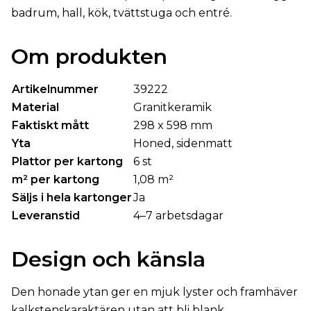
badrum, hall, kök, tvättstuga och entré.
Om produkten
Artikelnummer
39222
Material
Granitkeramik
Faktiskt mått
298 x 598 mm
Yta
Honed, sidenmatt
Plattor per kartong
6 st
m² per kartong
1,08 m²
Säljs i hela kartonger
Ja
Leveranstid
4–7 arbetsdagar
Design och känsla
Den honade ytan ger en mjuk lyster och framhäver
kalkstenskaraktären utan att bli blank.