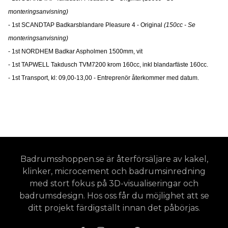
monteringsanvisning)
- 1st SCANDTAP Badkarsblandare Pleasure 4 - Original
(150cc - Se
monteringsanvisning)
- 1st NORDHEM Badkar Aspholmen 1500mm, vit
- 1st TAPWELL Takdusch TVM7200 krom 160cc, inkl blandarfäste 160cc.
- 1st Transport, kl: 09,00-13,00 - Entreprenör återkommer med datum.
Badrumsshoppen.se är återförsäljare av kakel,
klinker, microcement och badrumsinredning
med stort fokus på 3D-visualiseringar och
badrumsdesign. Hos oss får du möjlighet att se
ditt projekt färdigställt innan det påbörjas.