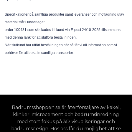
Specifikationer på samtliga produkter samt leveranser och mottagning utav
material står i underlaget
order 100431 som skickades till kund via E-post 24/10-2025 tillsammans
med denna länk för att slutföra beställningen.
När slutkund har utfört beställningen här så får vi all information som vi
behöver för att boka in samtliga transporter.
Badrumsshoppen.se är återförsäljare av kakel,
klinker, microcement och badrumsinredning
med stort fokus på 3D-visualiseringar och
badrumsdesign. Hos oss får du möjlighet att se