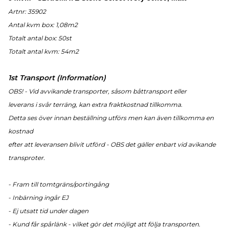
Artnr: 35902
Antal kvm box: 1,08m2
Totalt antal box: 50
st
Totalt antal kvm: 54m2
1st Transport (Information)
OBS! - Vid avvikande transporter, såsom båttransport eller
leverans i svår terräng, kan extra fraktkostnad tillkomma.
Detta ses över innan beställning utförs men kan även tillkomma en
kostnad
efter att leveransen blivit utförd - OBS det gäller enbart vid avikande
transproter.
- Fram till tomtgräns/portingång
- Inbärning ingår EJ
- Ej utsatt tid under dagen
- Kund får spårlänk - vilket gör det möjligt att följa transporten.