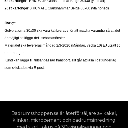
5st kartonger
BRICMATE Glanshammar Beige 30x30 (yta matt)
20st kartonger
BRICMATE Glanshammar Beige 60x60 (yta honed)
Övrigt:
Golvplattorna 30x30 ska vara kalibrerade för att matcha varandra så att det
är möjligt att lägga det i schackmönster.
Materialet ska levereras måndag 2/3-2026 (Måndag, vecka 10) EJ utsatt tid
under dagen.
Kund kan lägga till tidsanpassad transport, allt går att läsa i det underlag
som skickades via E-post.
Badrumsshoppen.se är återförsäljare av kakel,
klinker, microcement och badrumsinredning
med stort fokus på 3D-visualiseringar och