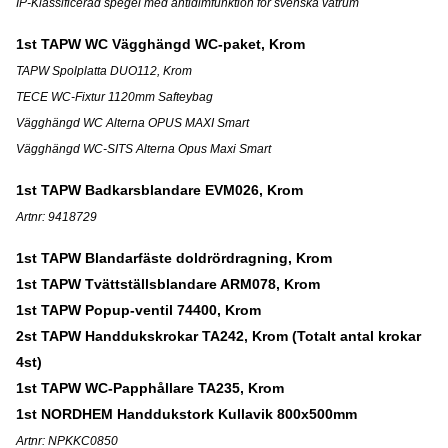
IP-Klassificerad spegel med antidimfunktion för svenska våtrum
1st TAPW WC Vägghängd WC-paket, Krom
TAPW Spolplatta DUO112, Krom
TECE WC-Fixtur 1120mm Safteybag
Vägghängd WC Alterna OPUS MAXI Smart
Vägghängd WC-SITS Alterna Opus Maxi Smart
1st TAPW Badkarsblandare EVM026, Krom
Artnr: 9418729
1st TAPW Blandarfäste doldrördragning, Krom
1st TAPW Tvättställsblandare ARM078, Krom
1st TAPW Popup-ventil 74400, Krom
2st TAPW Handdukskrokar TA242, Krom (Totalt antal krokar
4st)
1st TAPW WC-Papphållare TA235, Krom
1st NORDHEM Handdukstork Kullavik 800x500mm
Artnr: NPKKC0850