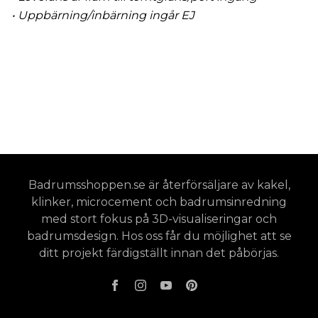
• Uppbärning/inbärning ingår EJ
Badrumsshoppen.se är återförsäljare av kakel,
klinker, microcement och badrumsinredning
med stort fokus på 3D-visualiseringar och
badrumsdesign. Hos oss får du möjlighet att se
ditt projekt färdigställt innan det påbörjas.