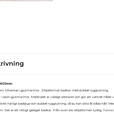
rivning
 1605mm
m tillverkas i gjutmarmor , Ellipsformat badkar med dubbel rygglutning.
 i skön gjutmarmor. Materialet är väldigt slitstarkt och gör att vattnet håller 
ett härligt baddjup och dubbel rygglutning, så du kan sitta åt båda håll. Me
m. Det är ett riktigt gediget badkar. Från ovan blir ellipsformen tydlig. Tunna 