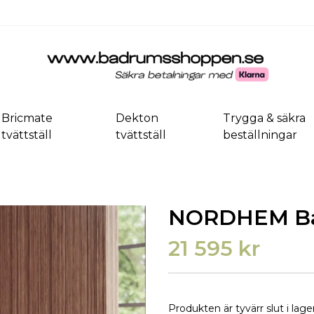
Bricmate
Dekton
Trygga & säkra
tvättställ
tvättställ
beställningar
NORDHEM Ba
21 595 kr
Produkten är tyvärr slut i lager