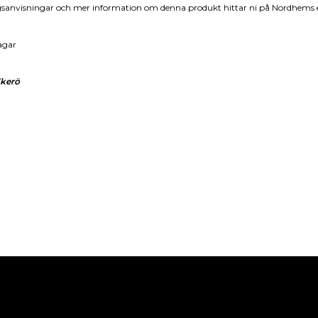
ingsanvisningar och mer information om denna produkt hittar ni på Nordhems e
agar
Ekerö