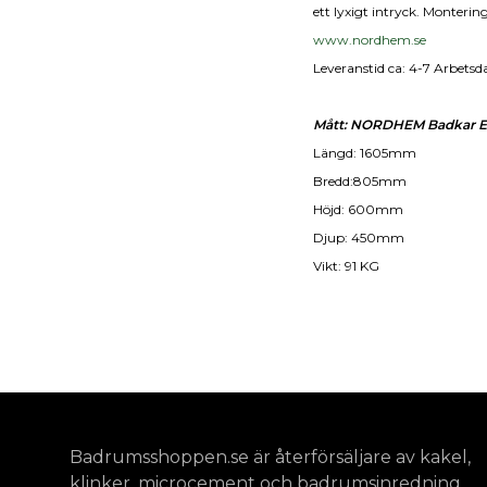
ett lyxigt intryck. Monter
www.nordhem.se
Leveranstid ca: 4-7 Arbetsd
Mått: NORDHEM Badkar 
Längd: 1605mm
Bredd:805mm
Höjd: 600mm
Djup: 450mm
Vikt: 91 KG
Badrumsshoppen.se är återförsäljare av kakel,
klinker, microcement och badrumsinredning