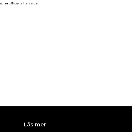
gna officiella hemsida
Läs mer