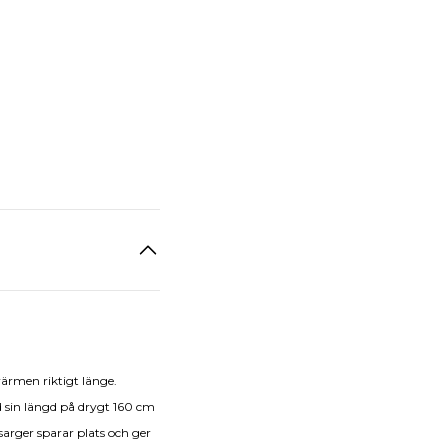
värmen riktigt länge.
d sin längd på drygt 160 cm
sarger sparar plats och ger