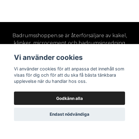
Badrumsshoppen.se är återförsäljare av kakel,
klinker, microcement och badrumsinredning
med stort fokus på 3D-visualiseringar och
Vi använder cookies
badrumsdesign. Hos oss får du möjlighet att se
ditt projekt färdigställt innan det påbörjas.
Vi använder cookies för att anpassa det innehåll som
visas för dig och för att du ska få bästa tänkbara
upplevelse när du handlar hos oss.
Godkänn alla
Läs mer
Endast nödvändiga
Köpevillkor - Leveranser - Returer
Badrumsinspiration