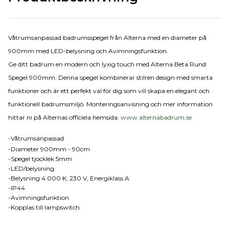
Våtrumsanpassad badrumsspegel från Alterna med en diameter på
900mm med
LED-belysning och Avimningsfunktion.
Ge ditt badrum en modern och lyxig touch med Alterna Beta Rund
Spegel 900mm. Denna spegel kombinerar stilren design med smarta
funktioner och är ett perfekt val för dig som vill skapa en elegant och
funktionell badrumsmiljö. Monteringsanvisning och mer information
hittar ni på Alternas officiela hemsida:
www.alternabadrum.se
-Våtrumsanpassad
-Diameter 900mm - 90cm
-Spegel tjocklek 5mm
-LED/belysning
-Belysning 4 000 K, 230 V, Energiklass A
-IP44
-Avimningsfunktion
-Kopplas till lampswitch