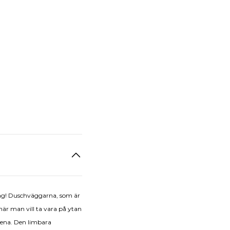
gång! Duschväggarna, som är
är man vill ta vara på ytan
tena. Den limbara