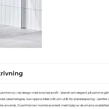
rivning
n duschhörna i rak design med kromad profil - diskret och elegant på samma 
 säkerhetsglas, kan öppna både inåt och utåt för platsbesparing – perfekt n
nte används. Duschhörnan monteras enkelt med hjälp av de smarta snabbfäs