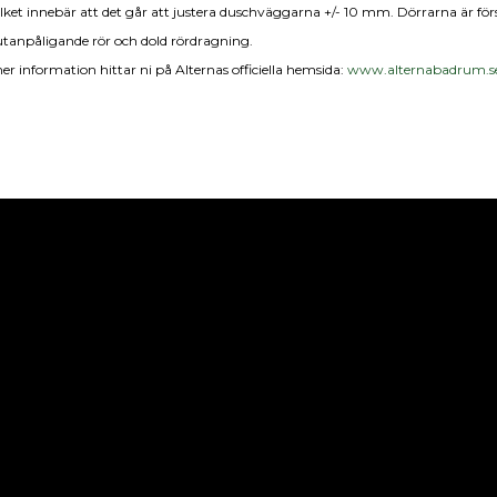
vilket innebär att det går att justera duschväggarna +/- 10 mm. Dörrarna är f
utanpåligande rör och dold rördragning.
 information hittar ni på Alternas officiella hemsida:
www.alternabadrum.s