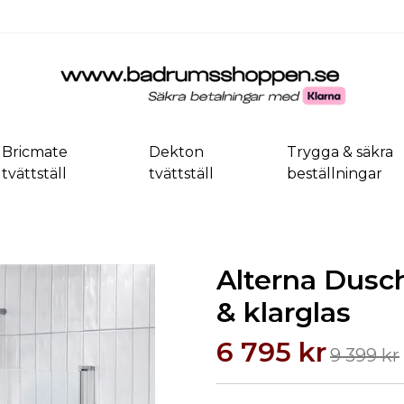
Bricmate
Dekton
Trygga & säkra
tvättställ
tvättställ
beställningar
Alterna Dusch
& klarglas
6 795 kr
9 399 kr