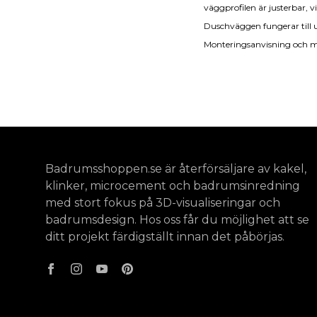
väggprofilen är justerbar, 
Duschväggen fungerar till 
Monteringsanvisning och mer
Badrumsshoppen.se är återförsäljare av kakel,
klinker, microcement och badrumsinredning
med stort fokus på 3D-visualiseringar och
badrumsdesign. Hos oss får du möjlighet att se
ditt projekt färdigställt innan det påbörjas.