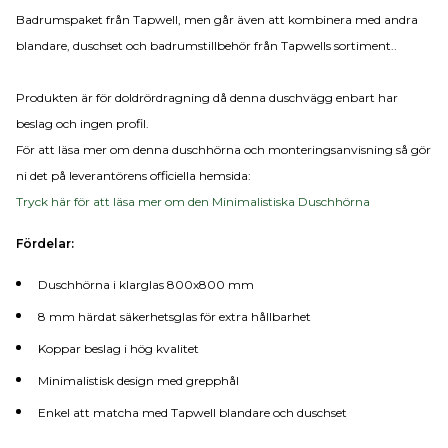
Badrumspaket från Tapwell, men går även att kombinera med andra
blandare, duschset och badrumstillbehör från Tapwells sortiment..
Produkten är för doldrördragning då denna duschvägg enbart har
beslag och ingen profil.
För att läsa mer om denna duschhörna och monteringsanvisning så gör
ni det på leverantörens officiella hemsida:
Tryck här för att läsa mer om den Minimalistiska Duschhörna
Fördelar:
Duschhörna i klarglas 800x800 mm
8 mm härdat säkerhetsglas för extra hållbarhet
Koppar beslag i hög kvalitet
Minimalistisk design med grepphål
Enkel att matcha med Tapwell blandare och duschset