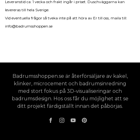
Leveranstid ca: 1 vecka och frakt ingår i priset. Duschväggarna kan
levereras till hela Sverige.
Vid eventuella frågor så tveka inte på att höra av Er till oss, maila till:
info@badrumsshoppen.se
Badrumsshoppen.se är återförsäljare av kakel,
klinker, microcement och badrumsinredning
med stort fokus på 3D-visualiseringar och
badrumsdesign. Hos oss får du möjlighet att se
ditt projekt färdigställt innan det påbörjas.