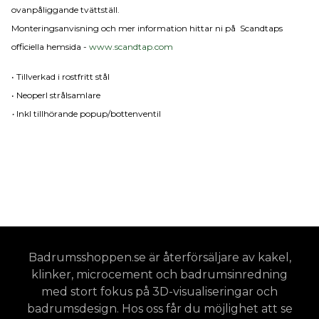
ovanpåliggande tvättställ.
Monteringsanvisning och mer information hittar ni på Scandtaps
officiella hemsida -
www.scandtap.com
• Tillverkad i rostfritt stål
• Neoperl strålsamlare
•
Inkl tillhörande popup/bottenventil
Badrumsshoppen.se är återförsäljare av kakel,
klinker, microcement och badrumsinredning
med stort fokus på 3D-visualiseringar och
badrumsdesign. Hos oss får du möjlighet att se