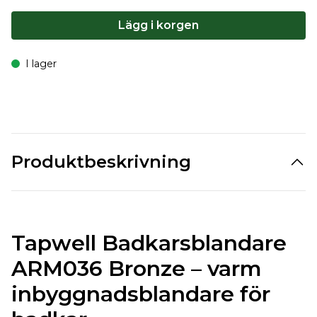
Lägg i korgen
I lager
Produktbeskrivning
Tapwell Badkarsblandare
ARM036 Bronze – varm
inbyggnadsblandare för