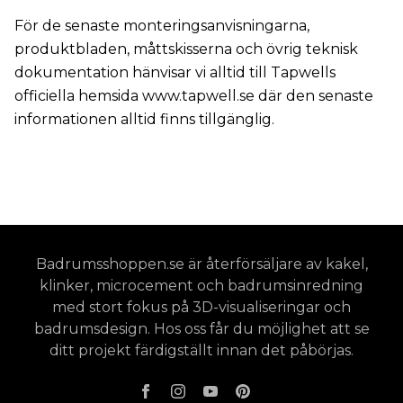
För de senaste monteringsanvisningarna,
produktbladen, måttskisserna och övrig teknisk
dokumentation hänvisar vi alltid till Tapwells
officiella hemsida www.tapwell.se där den senaste
informationen alltid finns tillgänglig.
Badrumsshoppen.se är återförsäljare av kakel,
klinker, microcement och badrumsinredning
med stort fokus på 3D-visualiseringar och
badrumsdesign. Hos oss får du möjlighet att se
ditt projekt färdigställt innan det påbörjas.