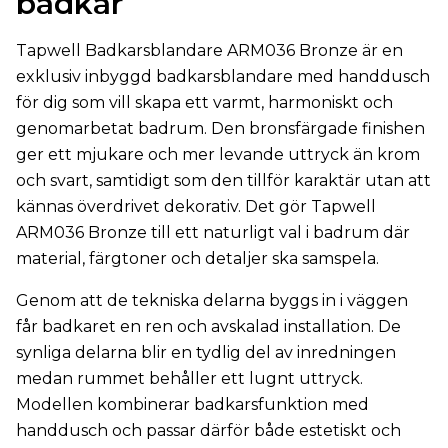
badkar
Tapwell Badkarsblandare ARM036 Bronze är en
exklusiv inbyggd badkarsblandare med handdusch
för dig som vill skapa ett varmt, harmoniskt och
genomarbetat badrum. Den bronsfärgade finishen
ger ett mjukare och mer levande uttryck än krom
och svart, samtidigt som den tillför karaktär utan att
kännas överdrivet dekorativ. Det gör Tapwell
ARM036 Bronze till ett naturligt val i badrum där
material, färgtoner och detaljer ska samspela.
Genom att de tekniska delarna byggs in i väggen
får badkaret en ren och avskalad installation. De
synliga delarna blir en tydlig del av inredningen
medan rummet behåller ett lugnt uttryck.
Modellen kombinerar badkarsfunktion med
handdusch och passar därför både estetiskt och