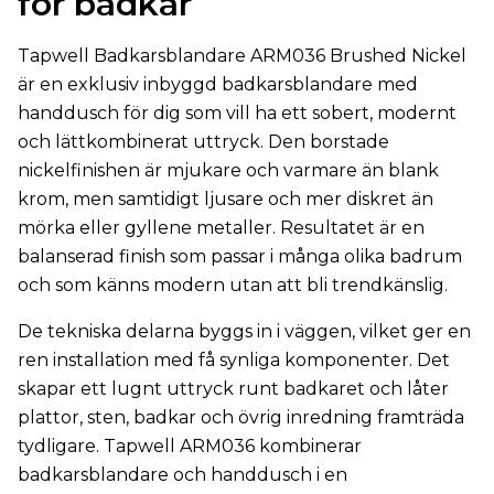
för badkar
Tapwell Badkarsblandare ARM036 Brushed Nickel
är en exklusiv inbyggd badkarsblandare med
handdusch för dig som vill ha ett sobert, modernt
och lättkombinerat uttryck. Den borstade
nickelfinishen är mjukare och varmare än blank
krom, men samtidigt ljusare och mer diskret än
mörka eller gyllene metaller. Resultatet är en
balanserad finish som passar i många olika badrum
och som känns modern utan att bli trendkänslig.
De tekniska delarna byggs in i väggen, vilket ger en
ren installation med få synliga komponenter. Det
skapar ett lugnt uttryck runt badkaret och låter
plattor, sten, badkar och övrig inredning framträda
tydligare. Tapwell ARM036 kombinerar
badkarsblandare och handdusch i en