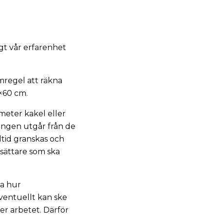
igt vår erfarenhet
mregel att räkna
0×60 cm.
eter kakel eller
ingen utgår från de
ltid granskas och
tsättare som ska
ta hur
ventuellt kan ske
r arbetet. Därför