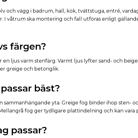
olv och vägg i badrum, hall, kök, tvättstuga, entré, var
. I våtrum ska montering och fall utföras enligt gälland
vs färgen?
r en ljus varm stenfärg. Varmt ljus lyfter sand- och bei
mer greige och betonglik.
 passar bäst?
en sammanhängande yta. Greige fog binder ihop sten- o
ellangrå fog ger tydligare plattindelning och kan vara p
lag passar?