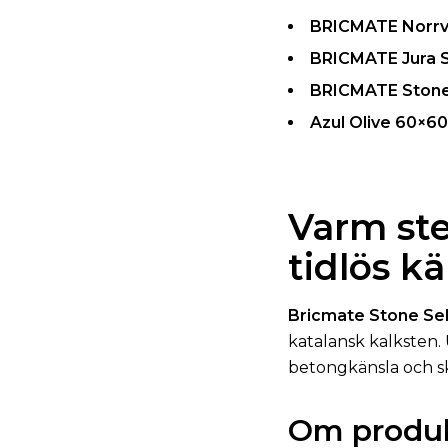
BRICMATE Norrv
BRICMATE Jura S
BRICMATE Stone
Azul Olive 60×60
Varm st
tidlös k
Bricmate Stone Sel
katalansk kalksten.
betongkänsla och sk
Om produ