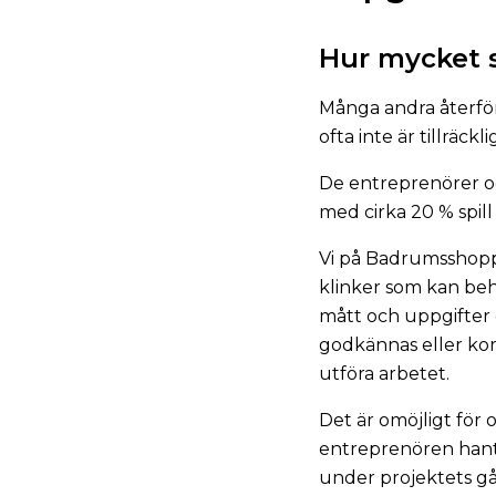
Hur mycket s
Många andra återförs
ofta inte är tillräckli
De entreprenörer oc
med cirka 20 % spill
Vi på Badrumsshopp
klinker som kan beh
mått och uppgifter 
godkännas eller kor
utföra arbetet.
Det är omöjligt för 
entreprenören hante
under projektets gå