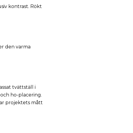
siv kontrast. Rökt
ker den varma
sat tvättställ i
 och ho-placering.
r projektets mått