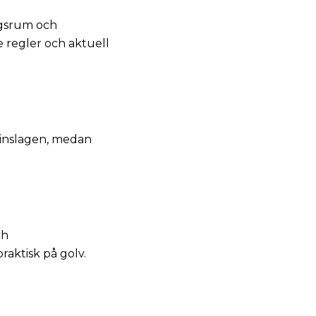
dagsrum och
e regler och aktuell
geinslagen, medan
ch
raktisk på golv.