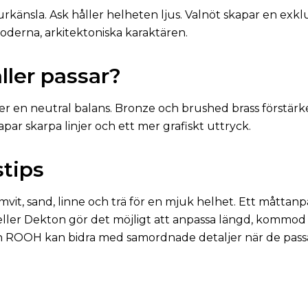
känsla. Ask håller helheten ljus. Valnöt skapar en exklu
oderna, arkitektoniska karaktären.
ller passar?
ger en neutral balans. Bronze och brushed brass förstär
apar skarpa linjer och ett mer grafiskt uttryck.
tips
t, sand, linne och trä för en mjuk helhet. Ett måttanpas
eller Dekton gör det möjligt att anpassa längd, kommod
 ROOH kan bidra med samordnade detaljer när de passa