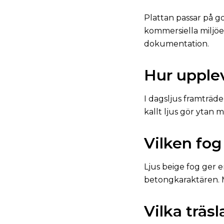
Plattan passar på g
kommersiella miljöer
dokumentation.
Hur upple
I dagsljus framträde
kallt ljus gör ytan 
Vilken fog
Ljus beige fog ger 
betongkaraktären. M
Vilka träs