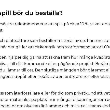
pill bör du beställa?
äljare rekommenderar ett spill på cirka 10 %, vilket enl
gt.
h plattsättare som beställer material av oss har som tu
 när det gäller granitkeramik och storformatsplattor i 6
en hjälper dig gärna att räkna fram hur många kvadratm
övas till ditt kommande eller pågående projekt. Beräkn
du lämnar till oss. Den slutliga mängden bör däremot al
rigeras uppåt eller nedåt av den entreprenör eller plat
oss som återförsäljare eller för dig som privatkund att ve
rar materialet på plats, hur många felkapningar som e
ng eller om olyckan är framme och material skadas unde