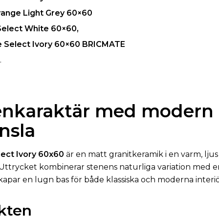
ange Light Grey 60×60
elect White 60×60,
 Select Ivory 60×60 BRICMATE
.
enkaraktär med modern
änsla
ect Ivory 60x60
är en matt granitkeramik i en varm, ljus
 Uttrycket kombinerar stenens naturliga variation med e
apar en lugn bas för både klassiska och moderna interiö
kten