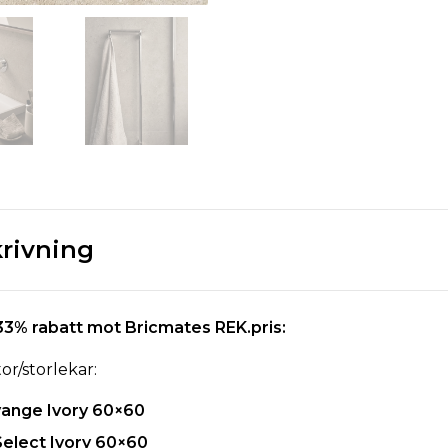
rivning
33% rabatt mot Bricmates REK.pris:
or/storlekar:
ange Ivory 60×60
elect Ivory 60×60