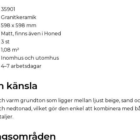
35901
Granitkeramik
598 x 598 mm
Matt, finns även i Honed
g
3 st
1,08 m²
Inomhus och utomhus
4–7 arbetsdagar
h känsla
ch varm grundton som ligger mellan ljust beige, sand o
och nedtonad, vilket gör den enkel att kombinera med b
aljer.
ngsområden