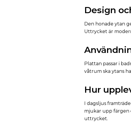
Design oc
Den honade ytan ger
Uttrycket är modernt
Användni
Plattan passar i bad
våtrum ska ytans h
Hur upple
I dagsljus framträd
mjukar upp färgen o
uttrycket.