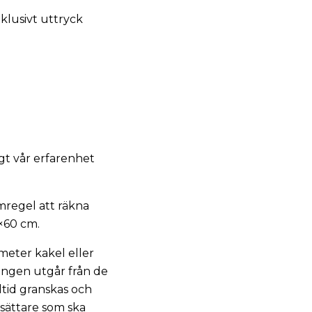
klusivt uttryck
igt vår erfarenhet
mregel att räkna
0×60 cm.
eter kakel eller
ingen utgår från de
ltid granskas och
tsättare som ska