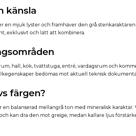
h känsla
 en mjuk lyster och framhäver den grå stenkaraktären u
, exklusivt och lätt att kombinera.
ngsområden
rum, hall, kök, tvättstuga, entré, vardagsrum och kommers
alkegenskaper bedömas mot aktuell teknisk dokumenta
vs färgen?
er en balanserad mellangrå ton med mineralisk karaktär.
ch kan dra den mot greige, medan kallare ljus förstärke