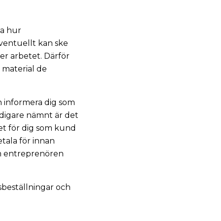
ta hur
ventuellt kan ske
r arbetet. Därför
 material de
h informera dig som
digare nämnt är det
et för dig som kund
etala för innan
 om entreprenören
sbeställningar och