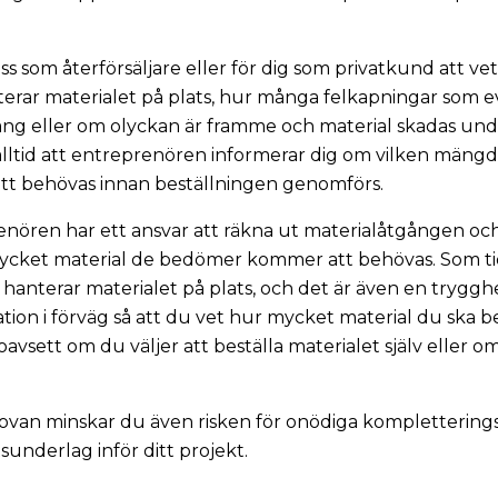
oss som återförsäljare eller för dig som privatkund att ve
rar materialet på plats, hur många felkapningar som e
ng eller om olyckan är framme och material skadas unde
ltid att entreprenören informerar dig om vilken mängd
 behövas innan beställningen genomförs.
renören har ett ansvar att räkna ut materialåtgången oc
cket material de bedömer kommer att behövas. Som ti
anterar materialet på plats, och det är även en tryggh
tion i förväg så att du vet hur mycket material du ska b
oavsett om du väljer att beställa materialet själv eller
ovan minskar du även risken för onödiga komplettering
tsunderlag inför ditt projekt.