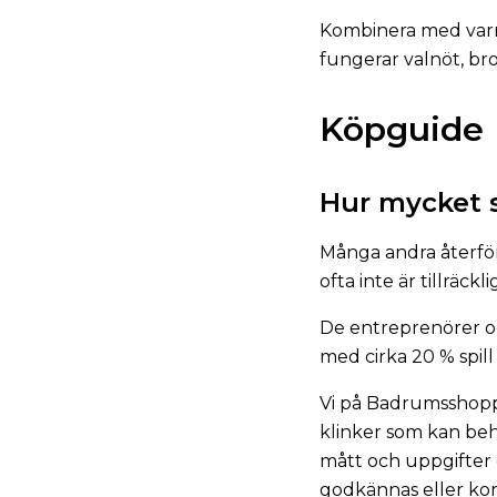
Kombinera med varmvi
fungerar valnöt, br
Köpguide
Hur mycket s
Många andra återförs
ofta inte är tillräckli
De entreprenörer oc
med cirka 20 % spill
Vi på Badrumsshopp
klinker som kan beh
mått och uppgifter 
godkännas eller kor