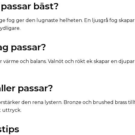
 passar bäst?
ige fog ger den lugnaste helheten. En ljusgrå fog skapar
ydligare.
lag passar?
för värme och balans. Valnöt och rökt ek skapar en djupa
ller passar?
förstärker den rena lystern. Bronze och brushed brass ti
t uttryck.
tips