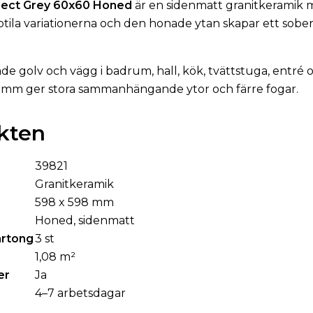
lect Grey 60x60 Honed
är en sidenmatt granitkeramik 
btila variationerna och den honade ytan skapar ett sober
åde golv och vägg i badrum, hall, kök, tvättstuga, entré
 mm ger stora sammanhängande ytor och färre fogar.
kten
39821
Granitkeramik
598 x 598 mm
Honed, sidenmatt
artong
3 st
1,08 m²
er
Ja
4–7 arbetsdagar