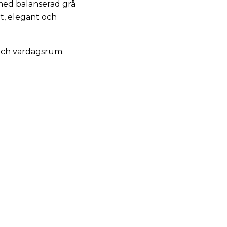
med balanserad grå
t, elegant och
 och vardagsrum.