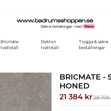
Bricmate
Dekton
Trygga & säkra
tvättställ
tvättställ
beställningar
BRICMATE - S
HONED
21 384 kr
28 706 