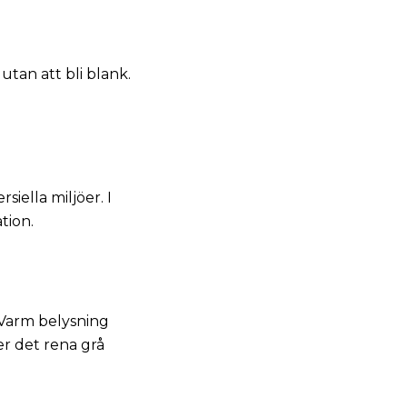
tan att bli blank.
iella miljöer. I
tion.
 Varm belysning
r det rena grå