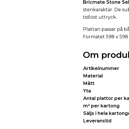
Bricmate Stone Se
stenkaraktär. De su
tidlöst uttryck.
Plattan passar på b
Formatet 598 x 598
Om produ
Artikelnummer
Material
Mått
Yta
Antal plattor per k
m² per kartong
Säljs i hela kartong
Leveranstid