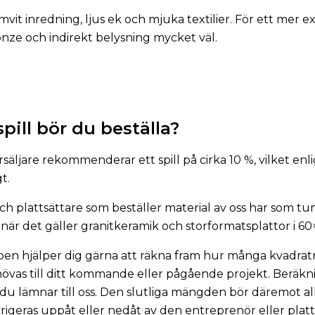
t inredning, ljus ek och mjuka textilier. För ett mer ex
onze och indirekt belysning mycket väl.
pill bör du beställa?
äljare rekommenderar ett spill på cirka 10 %, vilket enl
gt.
h plattsättare som beställer material av oss har som tu
 när det gäller granitkeramik och storformatsplattor i 6
en hjälper dig gärna att räkna fram hur många kvadratm
övas till ditt kommande eller pågående projekt. Beräkn
du lämnar till oss. Den slutliga mängden bör däremot al
rigeras uppåt eller nedåt av den entreprenör eller plat