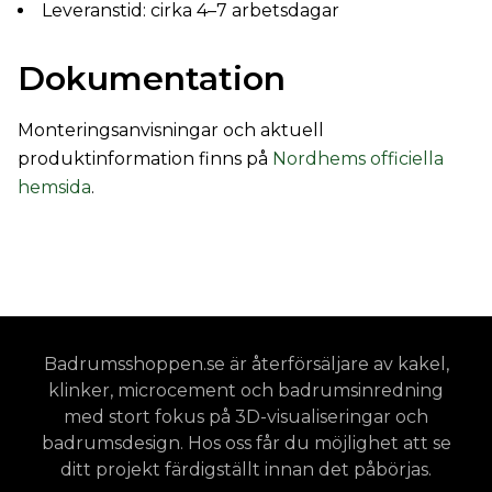
Leveranstid: cirka 4–7 arbetsdagar
Dokumentation
Monteringsanvisningar och aktuell
produktinformation finns på
Nordhems officiella
hemsida
.
Badrumsshoppen.se är återförsäljare av kakel,
klinker, microcement och badrumsinredning
med stort fokus på 3D-visualiseringar och
badrumsdesign. Hos oss får du möjlighet att se
ditt projekt färdigställt innan det påbörjas.