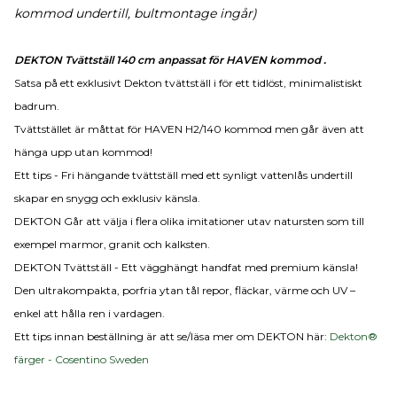
kommod undertill, bultmontage ingår)
DEKTON Tvättställ 140 cm anpassat för HAVEN kommod .
Satsa på ett exklusivt Dekton tvättställ i för ett tidlöst, minimalistiskt
badrum.
Tvättstället är måttat för HAVEN H2/140 kommod men går även att
hänga upp utan kommod!
Ett tips - Fri hängande tvättställ med ett synligt vattenlås undertill
skapar en snygg och exklusiv känsla.
DEKTON Går att välja i flera olika imitationer utav natursten som till
exempel marmor, granit och kalksten.
DEKTON Tvättställ - Ett vägghängt handfat med premium känsla!
Den ultrakompakta, porfria ytan tål repor, fläckar, värme och UV –
enkel att hålla ren i vardagen.
Ett tips innan beställning är att se/läsa mer om DEKTON här:
Dekton®
färger - Cosentino Sweden