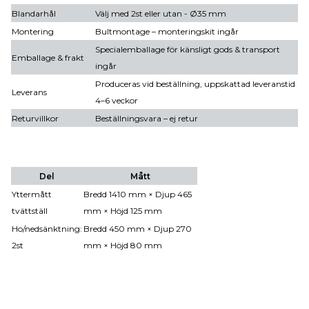
Blandarhål
Välj med 2st eller utan - Ø35 mm
Montering
Bultmontage – monteringskit ingår
Specialemballage för känsligt gods & transport
Emballage & frakt
ingår
Produceras vid beställning, uppskattad leveranstid
Leverans
4–6 veckor
Returvillkor
Beställningsvara – ej retur
Del
Mått
Yttermått
Bredd 1410 mm × Djup 465
tvättställ
mm × Höjd 125 mm
Ho/nedsänktning:
Bredd 450 mm × Djup 270
2st
mm × Höjd 80 mm