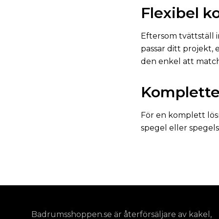
Flexibel 
Eftersom tvättställ
passar ditt projekt,
den enkel att matc
Kompletter
För en komplett lös
spegel eller spegels
Badrumsshoppen.se är återförsäljare av kakel,