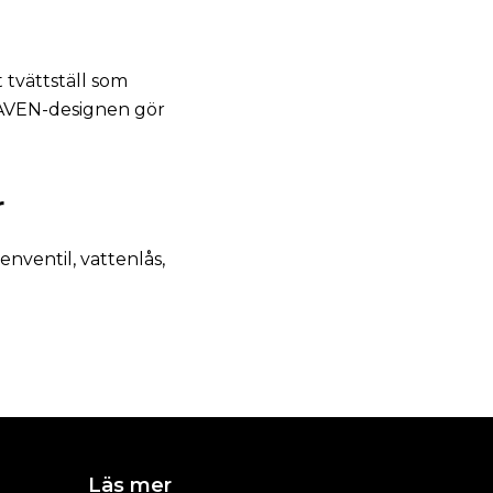
tvättställ som
 HAVEN-designen gör
r
nventil, vattenlås,
Läs mer