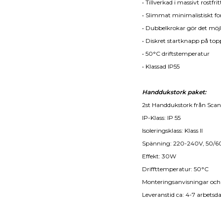
• Tillverkad i massivt rostfrit
• Slimmat minimalistiskt f
• Dubbelkrokar gör det mö
• Diskret startknapp på to
• 50°C driftstemperatur
• Klassad IP55
Handdukstork paket:
2st Handdukstork från Scan
IP-Klass: IP 55
Isoleringsklass: Klass II
Spänning: 220-240V, 50/6
Effekt: 30W
Driffttemperatur: 50°C
Monteringsanvisningar och 
Leveranstid ca: 4-7 arbetsd