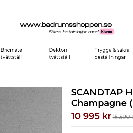
Bricmate
Dekton
Trygga & säkra
tvättställ
tvättställ
beställningar
SCANDTAP Ha
Champagne (P
10 995 kr
15 590 