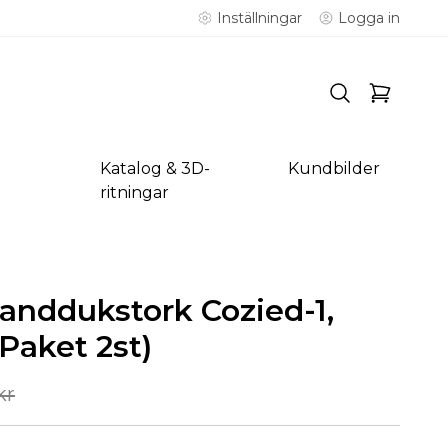
Inställningar
Logga in
Katalog & 3D-
Kundbilder
ritningar
nddukstork Cozied-1,
aket 2st)
kr