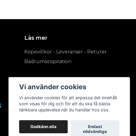
Läs mer
Köpevillkor - Leveranser - Returer
Badrumsinspiration
Vi använder cookies
Vi använder cookies för att anpassa det innehåll
som visas för dig och för att du ska få bästa
tänkbara upplevelse när du handlar hos oss.
Godkänn alla
Endast
nödvändiga