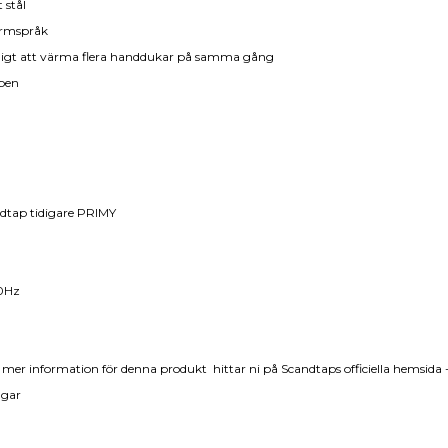
t stål
ormspråk
jligt att värma flera handdukar på samma gång
ppen
dtap tidigare PRIMY
0Hz
mer information för denna produkt hittar ni på Scandtaps officiella hemsida 
agar