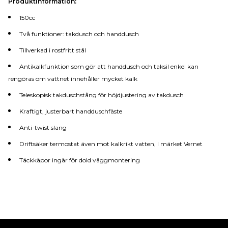
Produktinformation:
150cc
Två funktioner: takdusch och handdusch
Tillverkad i rostfritt stål
Antikalkfunktion som gör att handdusch och taksil enkel kan
rengöras om vattnet innehåller mycket kalk
Teleskopisk takduschstång för höjdjustering av takdusch
Kraftigt, justerbart handduschfäste
Anti-twist slang
Driftsäker termostat även mot kalkrikt vatten, i märket Vernet
Täckkåpor ingår för dold väggmontering