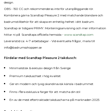
design.
OBS - 150 CC och rekommenderas inte för utanpåliggande rör.
Kombinera gärna Scandtap Pleasure 2 med matchande blandare och
badrumstillbehör för att skapa en enhetlig helhet i ditt badrum.
Scandtap är tidigare PRIMY. Monteringsanvisning och mer information
hittar ni på Scandtaps officiella hemsida -
www.scandtap.com
Leveranstid ca: 4-7 arbetsdagar - Vid eventuella frågor, maila till
info@badrumsshoppen.se
Fördelar med Scandtap Pleasure 2 takdusch:
Minimalistisk & exklusiv design från Sverige
Premium takduschset i hög kvalitet
Ger en modern och lyxig skandinavisk känsla i badrummet
Finns i flera exklusiva färger för att matcha din stil
En av de mest eftertraktade takduscharna på marknaden 2025