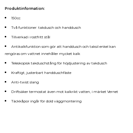
Produktinformation:
150cc
Två funktioner: takdusch och handdusch
Tillverkad i rostfritt stål
Antikalkfunktion som gör att handdusch och taksil enkel kan
rengöras om vattnet innehåller mycket kalk
Teleskopisk takduschstång för höjdjustering av takdusch
Kraftigt, justerbart handduschfäste
Anti-twist slang
Driftsäker termostat även mot kalkrikt vatten, i märket Vernet
Täckkåpor ingår för dold väggmontering