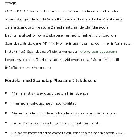
design.
OBS - 150 CC samt att denna takdusch inte rekommenderas för
utanpåliggande rör då Scandtap saknar blandarfäste. Kombinera
gärna Scandtap Pleasure 2 med matchande blandare och
badrumstillbehör för att skapa en enhetlig helhet i ditt badrum.
Scandtap är tidigare PRIMY. Monteringsanvisning och mer information
hittar ni på Scandtaps officiella hemsida -
www.scandtap.com
Leveranstid ca: 4-7 arbetsdagar - Vid eventuella frågor, maila till
info@badrumsshoppen.se
Fördelar med Scandtap Pleasure 2 takdusch:
Minimalistisk & exklusiv design från Sverige
Premium takduschset i hög kvalitet
Ger en modern och lyxig skandinavisk känsla i badrummet
Finns i flera exklusiva färger för att matcha din stil
En av de mest eftertraktade takduscharna på marknaden 2025