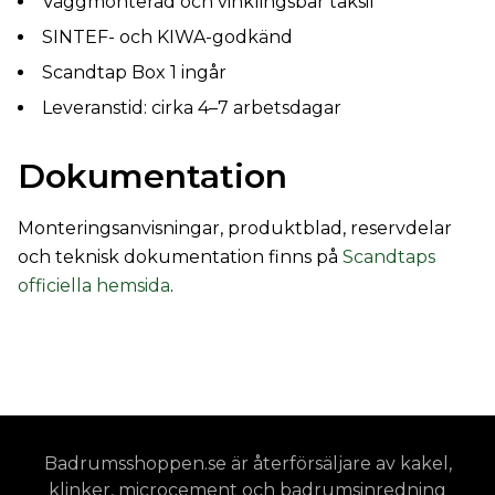
Väggmonterad och vinklingsbar taksil
SINTEF- och KIWA-godkänd
Scandtap Box 1 ingår
Leveranstid: cirka 4–7 arbetsdagar
Dokumentation
Monteringsanvisningar, produktblad, reservdelar
och teknisk dokumentation finns på
Scandtaps
officiella hemsida
.
Badrumsshoppen.se är återförsäljare av kakel,
klinker, microcement och badrumsinredning