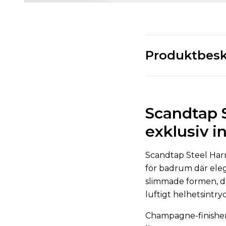
Produktbesk
Scandtap 
exklusiv 
Scandtap Steel Harm
för badrum där eleg
slimmade formen, de
luftigt helhetsintryc
Champagne-finishen 