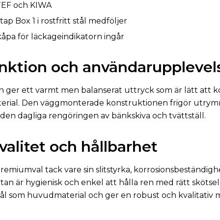
TEF och KIWA
ap Box 1 i rostfritt stål medföljer
pa för läckageindikatorn ingår
unktion och användarupplevel
 ger ett varmt men balanserat uttryck som är lätt att
erial. Den väggmonterade konstruktionen frigör utrymm
den dagliga rengöringen av bänkskiva och tvättställ.
kvalitet och hållbarhet
t premiumval tack vare sin slitstyrka, korrosionsbeständig
ytan är hygienisk och enkel att hålla ren med rätt skötsel
tål som huvudmaterial och ger en robust och kvalitativ m