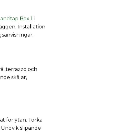
andtap Box 1
i
äggen. Installation
gsanvisningar.
ä, terrazzo och
nde skålar,
t för ytan. Torka
. Undvik slipande