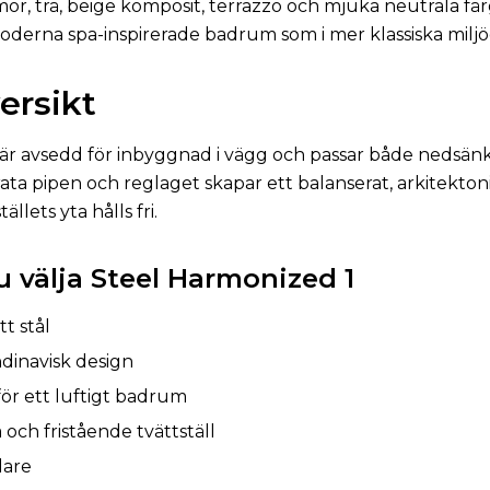
mor, trä, beige komposit, terrazzo och mjuka neutrala fä
moderna spa-inspirerade badrum som i mer klassiska miljö
ersikt
är avsedd för inbyggnad i vägg och passar både nedsänk
rata pipen och reglaget skapar ett balanserat, arkitekton
llets yta hålls fri.
u välja Steel Harmonized 1
tt stål
ndinavisk design
ör ett luftigt badrum
och fristående tvättställ
lare