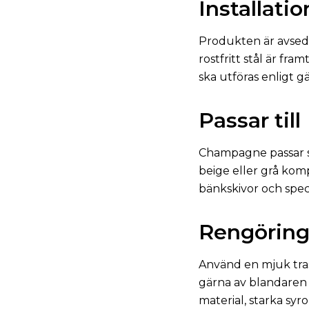
Installatio
Produkten är avsedd 
rostfritt stål är fr
ska utföras enligt 
Passar till
Champagne passar sä
beige eller grå kom
bänkskivor och speci
Rengöring
Använd en mjuk tras
gärna av blandaren 
material, starka syr