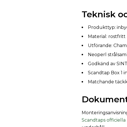
Teknisk oc
Produkttyp: inby
Material: rostfritt 
Utförande: Cha
Neoperl strålsam
Godkänd av SIN
Scandtap Box 1 i
Matchande täckkå
Dokumenta
Monteringsanvisning
Scandtaps officiell