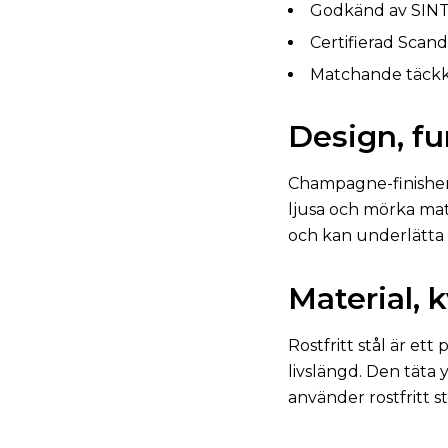
Godkänd av SIN
Certifierad Scandt
Matchande täckkå
Design, f
Champagne-finishen
ljusa och mörka mat
och kan underlätta 
Material, 
Rostfritt stål är et
livslängd. Den täta 
använder rostfritt s