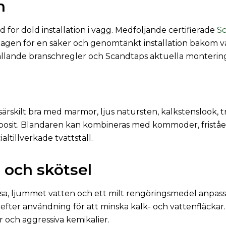
n
för dold installation i vägg. Medföljande certifierade
Sc
amtagen för en säker och genomtänkt installation bakom v
gällande branschregler och Scandtaps aktuella monterin
rskilt bra med marmor, ljus natursten, kalkstenslook, tr
posit. Blandaren kan kombineras med kommoder, friståe
altillverkade tvättställ.
 och skötsel
a, ljummet vatten och ett milt rengöringsmedel anpassa
efter användning för att minska kalk- och vattenfläckar
or och aggressiva kemikalier.