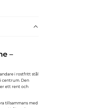
ne –
are i rostfritt stål
 i centrum. Den
er ett rent och
 bra tillsammans med