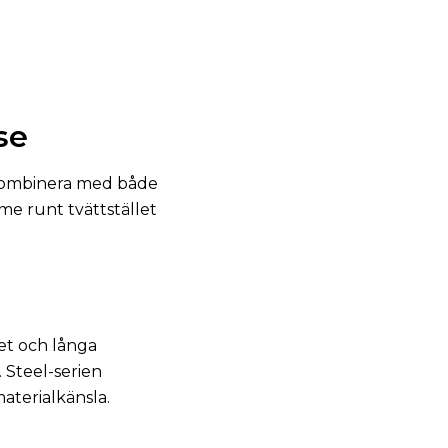
se
 kombinera med både
e runt tvättstället
het och långa
. Steel-serien
aterialkänsla.