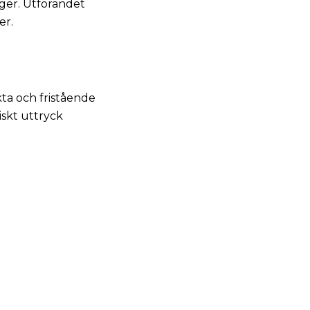
rger. Utförandet
er.
ta och fristående
iskt uttryck