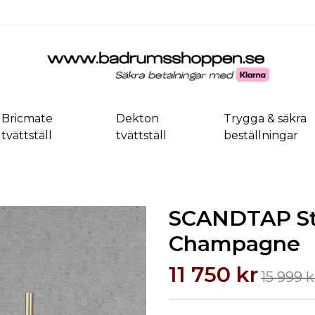
Bricmate
Dekton
Trygga & säkra
tvättställ
tvättställ
beställningar
SCANDTAP Ste
Champagne
11 750 kr
15 999 k