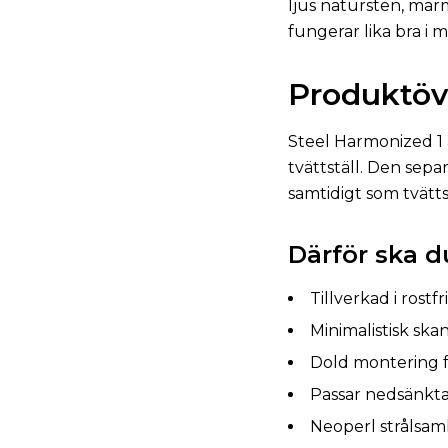
ljus natursten, mar
fungerar lika bra i 
Produktöv
Steel Harmonized 1 
tvättställ. Den sepa
samtidigt som tvättstä
Därför ska d
Tillverkad i rostfri
Minimalistisk ska
Dold montering f
Passar nedsänkta 
Neoperl strålsam