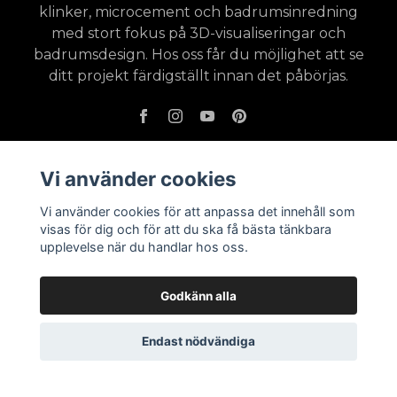
klinker, microcement och badrumsinredning
med stort fokus på 3D-visualiseringar och
badrumsdesign. Hos oss får du möjlighet att se
ditt projekt färdigställt innan det påbörjas.
Vi använder cookies
Läs mer
Vi använder cookies för att anpassa det innehåll som
Köpevillkor - Leveranser - Returer
visas för dig och för att du ska få bästa tänkbara
upplevelse när du handlar hos oss.
Badrumsinspiration
Godkänn alla
Endast nödvändiga