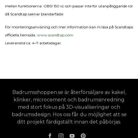
mellan funktionerna. OBS! 150 cc och passar inte för utanpåliggande rör
då Scandtap saknar blandarfäste
För monteringsanvisning och mer information kan ni läsa på Scandtaps
officiella hemsida:
www.scandtap.com
Leveranstid ca: 4–7 arbetsdagar.
Badrumsshoppen.se är återförsäljare av kakel,
klinker, microcement och badrumsinredning
med stort fokus på 3D-visualiseringar och
badrumsdesign. Hos oss får du möjlighet att se
ditt projekt färdigställt innan det påbörjas.